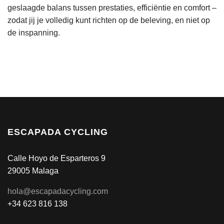
geslaagde balans tussen prestaties, efficiëntie en comfort –
zodat jij je volledig kunt richten op de beleving, en niet op
de inspanning.
ESCAPADA CYCLING
Calle Hoyo de Esparteros 9
29005 Malaga
hola@escapadacycling.com
+34 623 816 138