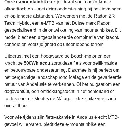
zadeltas inclusief reservebinnenband,
Onze
e-mountainbikes
zijn ideaal voor comfortabele
voor je fiets aan. Geef deze optie aan tijdens je
bandenlichters en reparatieset
offroadtochten – met extra ondersteuning bij beklimmingen
boeking – daarna nemen we contact met je op met
noodpomp
en op langere afstanden. We werken met de Radon ZR
informatie over beschikbaarheid en prijs.
een bidonhouder (geschikt voor bidons tot 0,7 l)
Team Hybrid, een
e-MTB
van het Duitse merk Radon,
Meer details
vind je hier
.
gespecialiseerd in de ontwikkeling van mountainbikes. Dit
Voor langere tochten of meerdaagse reizen
bieden we
model biedt een uitgebalanceerde combinatie van kracht,
Wat we van je nodig hebben:
extra accu’s te huur aan
– ideaal wanneer je extra
controle en veelzijdigheid op uiteenlopend terrein.
actieradius nodig hebt. Boek deze optie vooraf,
Je locatie
aangezien de beschikbaarheid beperkt is. Heb je
Uitgerust met een hoogwaardige Bosch-motor en een
Gewenste tijd voor levering / ophalen
vragen over compatibiliteit? Neem dan gerust contact
krachtige
500Wh accu
zorgt deze fiets voor gelijkmatige
Eventuele accessoires voor je huurfiets
met ons op.
en betrouwbare ondersteuning. Daarmee is hij perfect om
Een mobiel nummer waarop we je in Spanje
het bergachtige landschap rond Málaga en de gevarieerde
kunnen bereiken
Onze
algemene voorwaarden
vind je hier.
natuur van Andalusië te verkennen. Of het nu gaat om een
dagavontuur, een ontdekkingstocht in het achterland of
routes door de Montes de Málaga – deze bike voelt zich
overal thuis.
Voor wie tijdens zijn fietsvakantie in Andalusië echt MTB-
gevoel wil ervaren, biedt deze e-mountainbike een