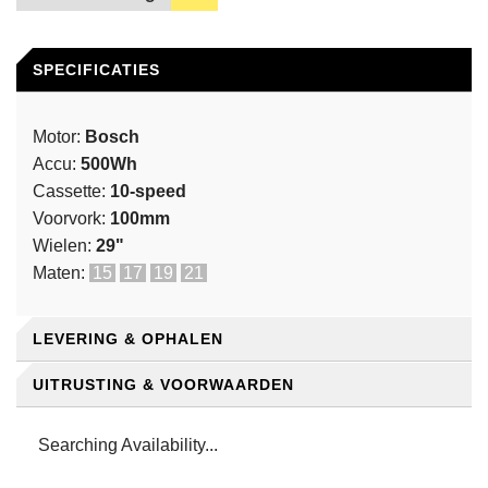
SPECIFICATIES
Motor:
Bosch
Accu:
500Wh
Cassette:
10-speed
Voorvork:
100mm
Wielen:
29"
Maten:
15
17
19
21
LEVERING & OPHALEN
UITRUSTING & VOORWAARDEN
WIR BIETEN DIR AUCH EINEN PRAKTISCHEN
LIEFER- UND ABHOLSERVICE FÜR DEIN FAHRRAD
AN
Searching Availability...
AL ONZE E-BIKES ZIJN UITGERUST MET:
We bieden ook een praktische lever- en ophaalservice