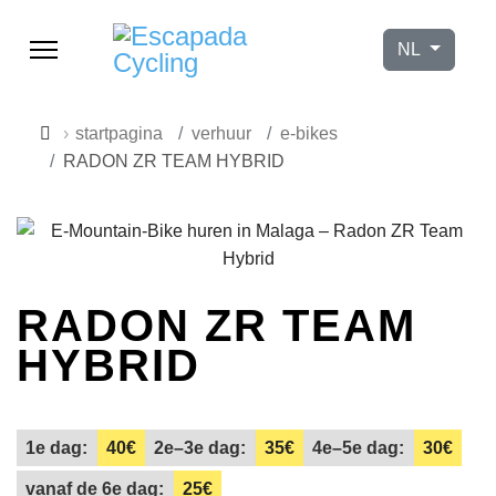
Selecteer de t
NL
startpagina
verhuur
e-bikes
RADON ZR TEAM HYBRID
RADON ZR TEAM
HYBRID
9h–17h
1e dag:
40€
2e–3e dag:
35€
4e–5e dag:
30€
vanaf de 6e dag:
25€