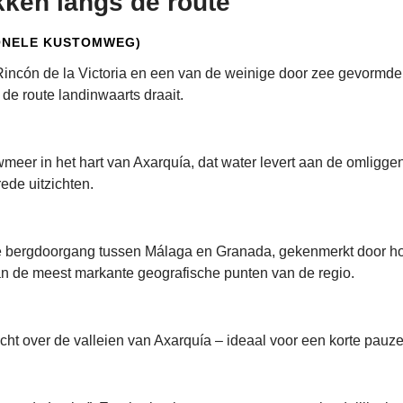
kken langs de route
ONELE KUSTOMWEG)
 Rincón de la Victoria en een van de weinige door zee gevormde
 de route landinwaarts draait.
wmeer in het hart van Axarquía, dat water levert aan de omlig
ede uitzichten.
e bergdoorgang tussen Málaga en Granada, gekenmerkt door ho
van de meest markante geografische punten van de regio.
cht over de valleien van Axarquía – ideaal voor een korte pauze 