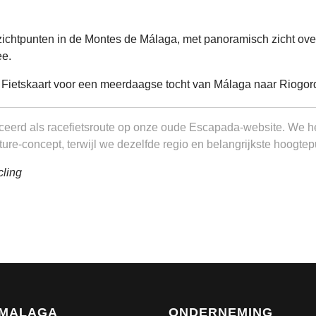
zichtpunten in de Montes de Málaga, met panoramisch zicht ov
ee.
iceerd als racefietsroute op onze oude Escapada-website. We 
ure-concept, terwijl we dezelfde regio en belangrijkste hoogt
cling
2MALAGA
ONDERNEMING