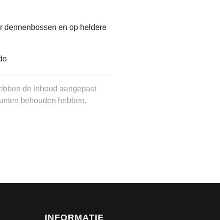
er dennenbossen en op heldere
hebben de inhoud aangepast
epunten behouden hebben.
INFORMATIE