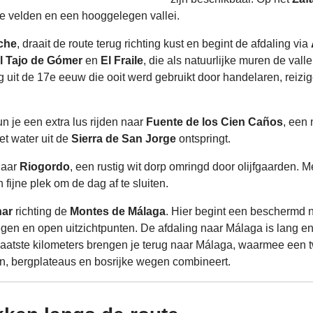
e velden en een hooggelegen vallei.
che
, draait de route terug richting kust en begint de afdaling via
l Tajo de Gómer
en
El Fraile
, die als natuurlijke muren de val
g uit de 17e eeuw die ooit werd gebruikt door handelaren, rei
un je een extra lus rijden naar
Fuente de los Cien Caños
, een 
t water uit de
Sierra de San Jorge
ontspringt.
naar
Riogordo
, een rustig wit dorp omringd door olijfgaarden. M
 fijne plek om de dag af te sluiten.
ar
richting de
Montes de Málaga
. Hier begint een beschermd 
n en open uitzichtpunten. De afdaling naar Málaga is lang en 
 laatste kilometers brengen je terug naar Málaga, waarmee een 
, bergplateaus en bosrijke wegen combineert.