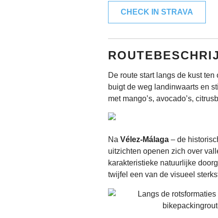
CHECK IN STRAVA
ROUTEBESCHRI
De route start langs de kust te
buigt de weg landinwaarts en stij
met mango’s, avocado’s, citrus
Na
Vélez-Málaga
– de historisc
uitzichten openen zich over val
karakteristieke natuurlijke doo
twijfel een van de visueel sterk