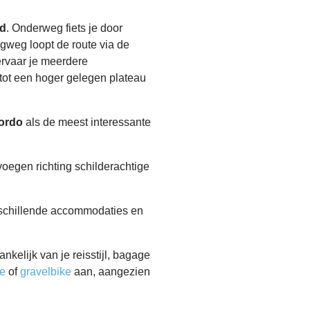
nd
. Onderweg fiets je door
gweg loopt de route via de
 ervaar je meerdere
tot een hoger gelegen plateau
ordo
als de meest interessante
evoegen richting schilderachtige
erschillende accommodaties en
hankelijk van je reisstijl, bagage
e
of
gravelbike
aan, aangezien