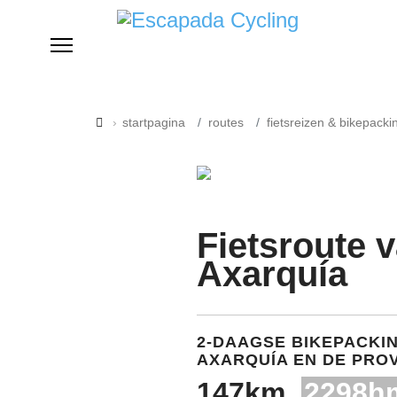
startpagina
routes
fietsreizen & bikepacki
Fietsroute 
Axarquía
2-DAAGSE BIKEPACKI
AXARQUÍA EN DE PRO
147km
2298h