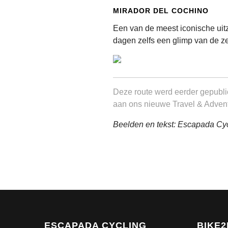
MIRADOR DEL COCHINO
Een van de meest iconische uit
dagen zelfs een glimp van de z
Deze route werd eerder gepubl
aan ons nieuwe Travel & Advent
Beelden en tekst: Escapada Cy
ESCAPADA CYCLING
BIKE