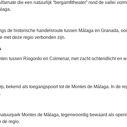
lfarnate die een natuurlijk “bergamfitheater” rond de vallei vor
álaga.
gs de historische handelsroute tussen Málaga en Granada, ooit 
e met deze regio verbonden zijn.
A
unten tussen Riogordo en Colmenar, met zacht ochtendlicht en 
rp, bekend als toegangspoort tot de Montes de Málaga. In de re
.
natuurpark Montes de Málaga, tegenwoordig bewaard als openlu
n de regio.