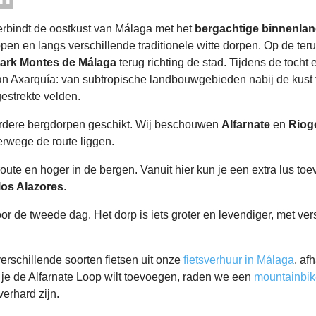
rbindt de oostkust van Málaga met het
bergachtige binnenla
n en langs verschillende traditionele witte dorpen. Op de teru
ark Montes de Málaga
terug richting de stad. Tijdens de tocht
an Axarquía: van subtropische landbouwgebieden nabij de kust 
estrekte velden.
erdere bergdorpen geschikt. Wij beschouwen
Alfarnate
en
Riog
erwege de route liggen.
 route en hoger in de bergen. Vanuit hier kun je een extra lus to
los Alazores
.
or de tweede dag. Het dorp is iets groter en levendiger, met v
.
erschillende soorten fietsen uit onze
fietsverhuur in Málaga
, af
 je de Alfarnate Loop wilt toevoegen, raden we een
mountainbik
erhard zijn.