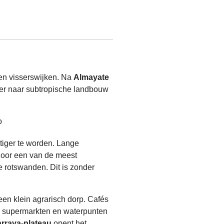
 en visserswijken. Na
Almayate
ier naar subtropische landbouw
htiger te worden. Lange
door een van de meest
e rotswanden. Dit is zonder
 een klein agrarisch dorp. Cafés
ar supermarkten en waterpunten
arraya-plateau
opent het