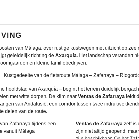
JVING
n oosten van Málaga, over rustige kustwegen met uitzicht op zee
gt geleidelijk richting de
Axarquía
. Het landschap verandert h
boomgaarden en kleine familiebedrijven.
he hoofdstad van Axarquía – begint het terrein duidelijk bergac
leien met witte dorpen. De klim naar
Ventas de Zafarraya
leidt 
rgangen van Andalusië: een corridor tussen twee indrukwekkend
ste delen van de route.
Ventas de Zafarraya
zelf is
zijn niet altijd geopend, ma
zijn beschikbaar. Op het
Zaf