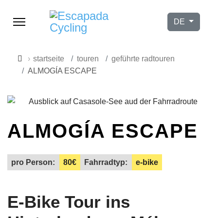
Sprache ausw
DE
startseite
touren
geführte radtouren
ALMOGÍA ESCAPE
ALMOGÍA ESCAPE
pro Person:
80€
Fahrradtyp:
e-bike
9h–17h
E-Bike Tour ins