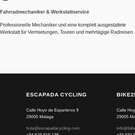
Fahrradmechaniker & Werkstattservice
Professionelle Mechaniker und eine komplett ausgestattete
Werkstatt für Vermietungen, Touren und mehrtägige Radreisen.
ESCAPADA CYCLING
BIKE
Calle Hoyo de Esparteros 9
Calle Hoy
29005 Malaga
29005 Ma
hola@escapadacycling.com
info@bik
+34 623 816 138
+34 634 