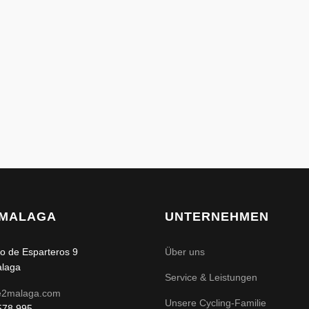
2MALAGA
UNTERNEHMEN
o de Esparteros 9
Über uns
laga
Service & Leistungen
e2malaga.com
Unsere Cycling-Familie
578 995