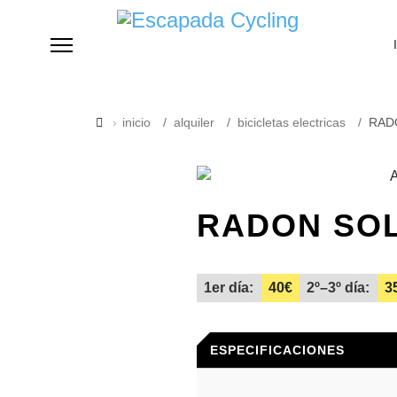
inicio
alquiler
bicicletas electricas
RAD
RADON SOL
1er día:
40€
2º–3º día:
3
ESPECIFICACIONES