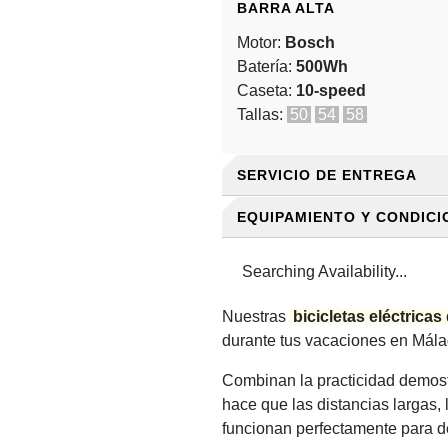
BARRA ALTA
Motor:
Bosch
Batería:
500Wh
Caseta:
10-speed
Tallas:
50
54
58
SERVICIO DE ENTREGA
EQUIPAMIENTO Y CONDICI
TAMBIÉN OFRECEMOS UN S
Por favor, indícalo al hacer t
Searching Availability...
TODAS LAS E-BIKES DE A
Puedes encontrar
más inform
Bolsa de sillín con cáma
Nuestras
bicicletas eléctricas
Qué necesitamos por tu par
Bombín de emergencia
durante tus vacaciones en Mála
Un portabidone (para bote
Tu ubicación
Combinan la practicidad demos
Horario preferido para la
Para nuestras bicicletas eléc
hace que las distancias largas,
Accesorios que te gustaría
autonomía para rutas largas o
funcionan perfectamente para d
Un número de teléfono m