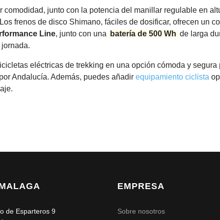
er duda sobre la compatibilidad, ponte en contacto con nosotros.
r comodidad, junto con la potencia del manillar regulable en alt
 accesorios
disponibles y asegúrate de indicarnos todo lo que ne
os frenos de disco Shimano, fáciles de dosificar, ofrecen un co
ega de la bicicleta.
rformance Line
, junto con una
batería de 500 Wh
de larga du
 jornada.
tras
condiciones de alquiler y entrega
para más información.
icicletas eléctricas de trekking en una opción cómoda y segura 
a por Andalucía. Además, puedes añadir
equipamiento ciclista
opc
aje.
2MALAGA
EMPRESA
o de Esparteros 9
Sobre nosotros