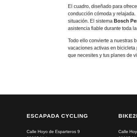
es limitada. Si tienes cualqui
El cuadro, diseñado para ofrece
Consulta la
lista completa de
conducción cómoda y relajada. L
especialmente si solicitas entr
situación. El sistema
Bosch Pe
asistencia fiable durante toda la
También puedes revisar nues
Todo ello convierte a nuestras b
vacaciones activas en biciclet
que necesites y tus planes de vi
ESCAPADA CYCLING
BIKE
Calle Hoyo de Esparteros 9
Calle Hoy