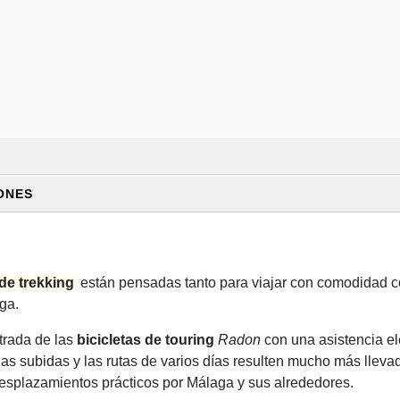
ONES
ERVICIO DE RECOGIDA Y ENTREGA DE BICICLETAS
u reserva y nos pondremos en contacto contigo para confirmar dis
LQUILER ESTÁN EQUIPADAS CON:
ación aquí
.
ra de repuesto, kit de reparación de pinchazos y desmontables
 de trekking
están pensadas tanto para viajar con comodidad c
te:
ga.
llas de hasta 0,7 l)
trada de las
bicicletas de touring
Radon
con una asistencia elé
 entrega / recogida
tricas también ofrecemos el
alquiler de baterías de repuesto
, 
 las subidas y las rutas de varios días resulten mucho más lleva
 incluir con tu bicicleta de alquiler
 viajes de varios días. Te recomendamos reservarlas con antela
esplazamientos prácticos por Málaga y sus alrededores.
óvil para contactarte en España