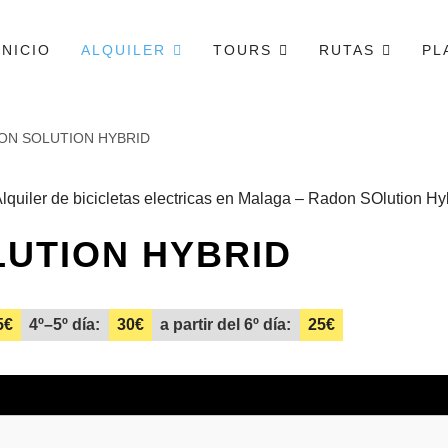
INICIO
ALQUILER
TOURS
RUTAS
PL
ON SOLUTION HYBRID
UTION HYBRID
5€
4º–5º día:
30€
a partir del 6º día:
25€