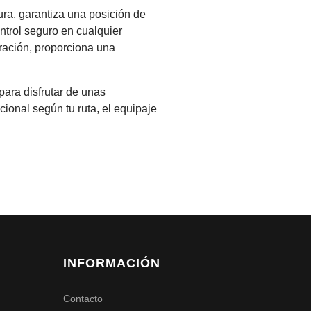
ura, garantiza una posición de
cesites al hacer la reserva,
ntrol seguro en cualquier
ración, proporciona una
para disfrutar de unas
ional según tu ruta, el equipaje
INFORMACIÓN
Contacto