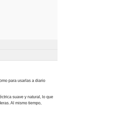
ponibilidad y precio.
omo para usarlas a diario
ctrica suave y natural, lo que
ideal si necesitas más
deras. Al mismo tiempo,
ción, ya que la disponibilidad